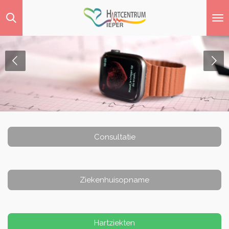
Ga
direct
naar
de
hoofdinhoud
Consultatie
Ziekenhuisopname
Hartziekten