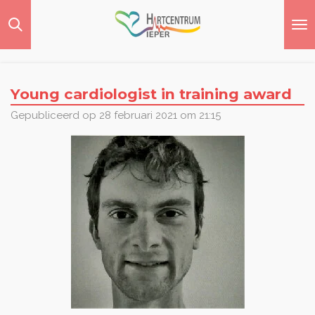
Ga
direct
naar
de
hoofdinhoud
Young cardiologist in training award
Gepubliceerd op 28 februari 2021 om 21:15