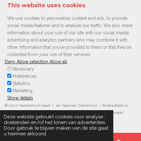
This website uses cookies
We use cookies to personalise content and ads, to provide
social media features and to analyse our traffic. We also share
information about your use of our site with our social media,
advertising and analytics partners who may combine it with
other information that you’ve provided to them or that they’ve
collected from your use of their services.
Deny
Allow selection
Allow all
Necessary
Preferences
Statistics
Marketing
Show details
© 2020 Hartcentrum Ieper | Jan Yperman Ziekenhuis | Briekestraat 12 -
8900 Ieper | tel: 057 35 71 90 |
email
|
privacy
|
disclaimer
| made
Deze website gebruikt cookies voor analyse-
by:
Digital Taylor
doeleinden en/of het tonen van advertenties.
Door gebruik te blijven maken van de site gaat
u hiermee akkoord.